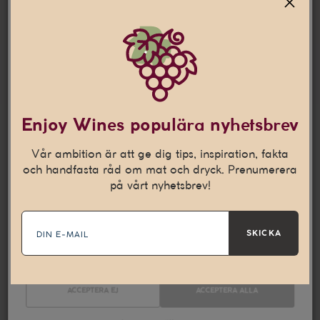
Jag är 25 år eller äldre
Denna webbplats använder
cookies
Den här webbplatsen använder cookies som hjälper oss att
Enjoy Wines populära nyhetsbrev
anpassa vårt innehåll och ge dig en bättre
internetupplevelse. Vi använder även denna teknik till att
Vår ambition är att ge dig tips, inspiration, fakta
samla in statistik och för att kunna leverera personliga
och handfasta råd om mat och dryck. Prenumerera
annonser på andra webbplatser till dig.
Läs mer
på vårt nyhetsbrev!
E-
Nödvändiga
Statistik
mail
SKICKA
Marknadsföring
ACCEPTERA EJ
ACCEPTERA ALLA