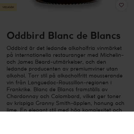
VEGANSK
Oddbird Blanc de Blancs
Oddbird är det ledande alkoholfria vinmärket
på internationella restauranger med Michelin-
och James Beard-utmärkelser, och den
ledande producenten av premiumviner utan
alkohol. Torr stil på alkocholfritt mousserande
vin från Languedoc-Roussillon-regionen i
Frankrike. Blanc de Blancs framställs av
Chardonnay och Colombard, vilket ger toner
av krispiga Granny Smith-äpplen, honung och
lime. En elegant stil med hög komplexitet och
fina bubblor. Blanc de Blancs lagras i 12
månader innan alkoholen varsamt avlägsnas.
Frankrike
,
Languedoc-Roussillon
Alkoholfritt
750 ml