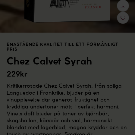
ENASTÅENDE KVALITET TILL ETT FÖRMÅNLIGT
PRIS
Chez Calvet Syrah
229kr
Kritikerrosade Chez Calvet Syrah, från soliga
Languedoc i Frankrike, bjuder på en
vinupplevelse där generös fruktighet och
kryddiga undertoner möts i perfekt harmoni.
Vinets doft bjuder på toner av björnbär,
skogshallon, körsbär och viol, harmoniskt
blandat med lagerblad, mogna kryddor och en
touch av svartpeppar. Smaken är