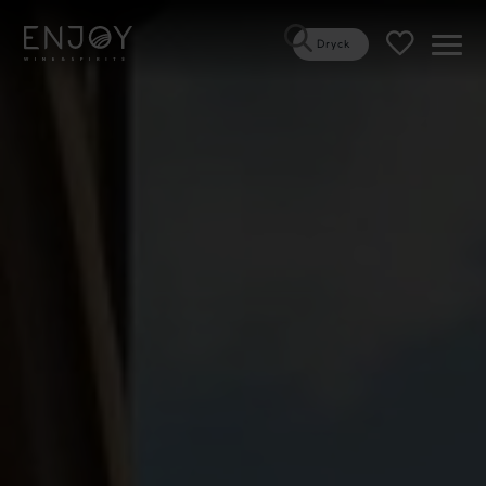
Dryck
Öppn
meny