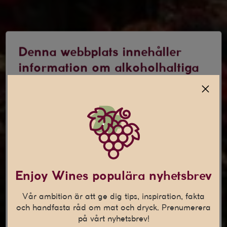
Denna webbplats innehåller
information om alkoholhaltiga
drycker
Jag är 25 år eller äldre
Denna webbplats använder
cookies
Den här webbplatsen använder cookies som hjälper oss att
Enjoy Wines populära nyhetsbrev
anpassa vårt innehåll och ge dig en bättre
internetupplevelse. Vi använder även denna teknik till att
Vår ambition är att ge dig tips, inspiration, fakta
samla in statistik och för att kunna leverera personliga
och handfasta råd om mat och dryck. Prenumerera
annonser på andra webbplatser till dig.
Läs mer
på vårt nyhetsbrev!