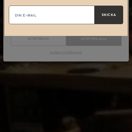
E-
Nödvändiga
Statistik
mail
SKICKA
Marknadsföring
ACCEPTERA EJ
ACCEPTERA ALLA
Justera inställningar