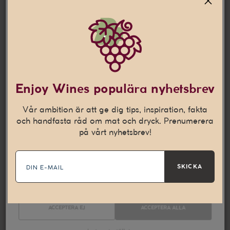
Jag är 25 år eller äldre
Denna webbplats använder
cookies
Den här webbplatsen använder cookies som hjälper oss att
Enjoy Wines populära nyhetsbrev
anpassa vårt innehåll och ge dig en bättre
internetupplevelse. Vi använder även denna teknik till att
Vår ambition är att ge dig tips, inspiration, fakta
samla in statistik och för att kunna leverera personliga
och handfasta råd om mat och dryck. Prenumerera
annonser på andra webbplatser till dig.
Läs mer
på vårt nyhetsbrev!
E-
Nödvändiga
Statistik
mail
SKICKA
Marknadsföring
ACCEPTERA EJ
ACCEPTERA ALLA