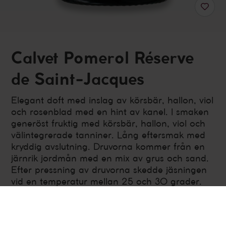
Calvet Pomerol Réserve
de Saint-Jacques
Elegant doft med inslag av körsbär, hallon, viol
och rosenblad med en hint av kanel. I smaken
generöst fruktig med körsbär, hallon, viol och
välintegrerade tanniner. Lång eftersmak med
kryddig avslutning. Druvorna kommer från en
järnrik jordmån med en mix av grus och sand.
Efter pressning av druvorna skedde jäsningen
vid en temperatur mellan 25 och 30 grader.
Vinet lagrades på tank innan buteljering.
Frankrike
,
Bordeaux
,
Pomerol
Fylligt och smakrikt, Rött vin
750 ml
Alkoholhalt 13.5%
Ekologisk
Årgång 2019