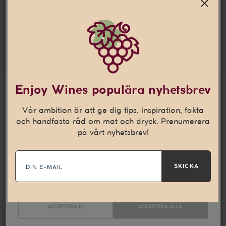
Jag är 25 år eller äldre
Denna webbplats använder
cookies
Den här webbplatsen använder cookies som hjälper oss att
Enjoy Wines populära nyhetsbrev
anpassa vårt innehåll och ge dig en bättre
internetupplevelse. Vi använder även denna teknik till att
Vår ambition är att ge dig tips, inspiration, fakta
samla in statistik och för att kunna leverera personliga
och handfasta råd om mat och dryck. Prenumerera
annonser på andra webbplatser till dig.
Läs mer
på vårt nyhetsbrev!
E-
Nödvändiga
Statistik
mail
SKICKA
Marknadsföring
ACCEPTERA EJ
ACCEPTERA ALLA