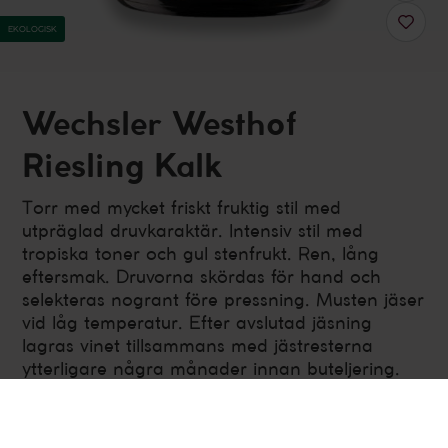
EKOLOGISK
Wechsler Westhof
Riesling Kalk
Torr med mycket friskt fruktig stil med
utpräglad druvkaraktär. Intensiv stil med
tropiska toner och gul stenfrukt. Ren, lång
eftersmak. Druvorna skördas för hand och
selekteras nogrant före pressning. Musten jäser
vid låg temperatur. Efter avslutad jäsning
lagras vinet tillsammans med jästresterna
ytterligare några månader innan buteljering.
Tyskland
,
Rheinhessen
Torrt, friskt och fruktigt, Vitt vin
750
ml
Alkoholhalt 12.5%
Årgång 2023
Artikelnummer
H600901