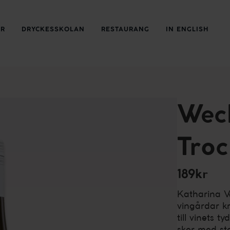
ER
DRYCKESSKOLAN
RESTAURANG
IN ENGLISH
Wech
Tro
189kr
Katharina W
vingårdar k
till vinets t
sker med st