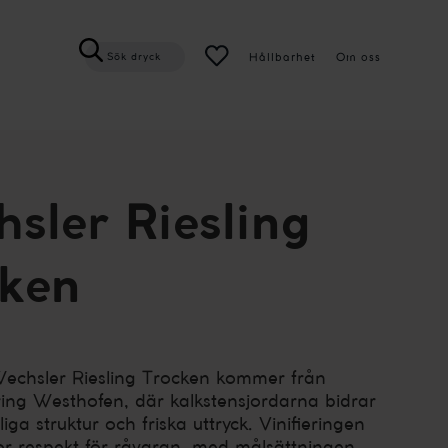
Hållbarhet
Om oss
Sök dryck
sler Riesling
cken
echsler Riesling Trocken kommer från
ring Westhofen, där kalkstensjordarna bidrar
ydliga struktur och friska uttryck. Vinifieringen
or respekt för råvaran, med målsättningen