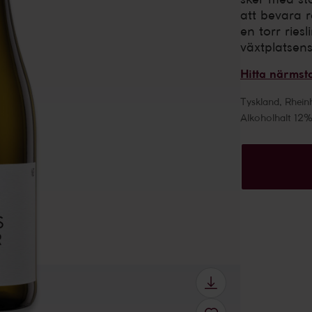
att bevara r
en torr riesl
växtplatsens
Hitta närmst
Tyskland
,
Rhein
Alkoholhalt 12