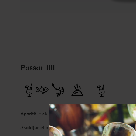
Passar till
Apéritif
Fisk
Skaldjur
Varmrätt
Vegetariskt
Skaldjur eller fiskrätter exempelvis halstrad torsk.