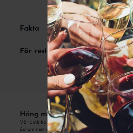
De
Fakta
För restauranger
Den här web
bättre interne
Häng med i vår vinvärld!
Vår ambition är att ge dig tips, inspiration, fakta 
åd om mat och dryck. Prenumerera på vårt nyhetsb