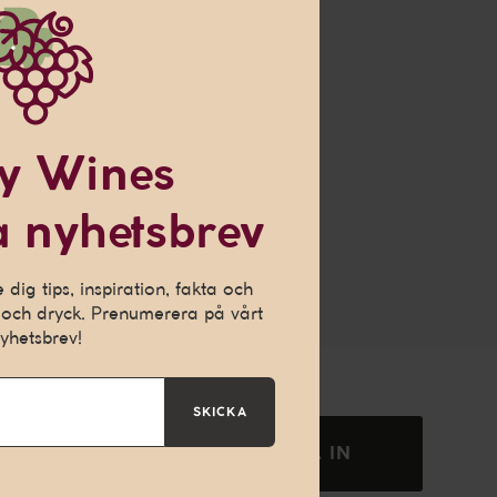
 om
y Wines
 nyhetsbrev
ch ge dig en
h för att kunna
dig tips, inspiration, fakta och
och dryck. Prenumerera på vårt
yhetsbrev!
SKICKA
SKICKA IN