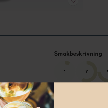
Smakbeskrivning
Sötma
Fyllighet
Fruk
Torr, ung och blixtrande ren m
tropisk frukt och mineraler. E