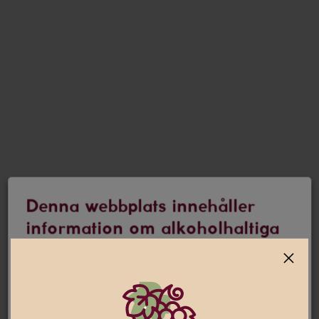
Denna webbplats innehåller
information om alkoholhaltiga
drycker
Jag är 25 år eller äldre