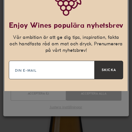
Denna webbplats använder
cookies
Den här webbplatsen använder cookies som hjälper oss att
Enjoy Wines populära nyhetsbrev
anpassa vårt innehåll och ge dig en bättre
internetupplevelse. Vi använder även denna teknik till att
Vår ambition är att ge dig tips, inspiration, fakta
samla in statistik och för att kunna leverera personliga
och handfasta råd om mat och dryck. Prenumerera
annonser på andra webbplatser till dig.
Läs mer
på vårt nyhetsbrev!
E-
Nödvändiga
Statistik
mail
SKICKA
Marknadsföring
ACCEPTERA EJ
ACCEPTERA ALLA
Justera inställningar