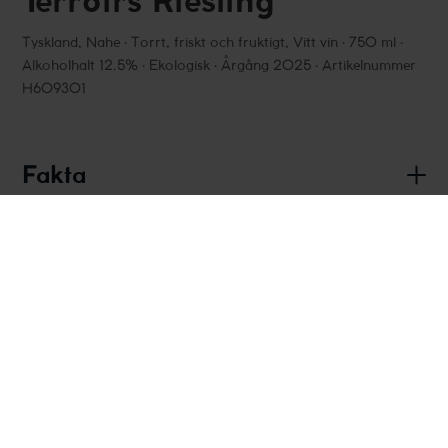
Tyskland
,
Nahe
Torrt, friskt och fruktigt, Vitt vin
750 ml
Alkoholhalt 12.5%
Ekologisk
Årgång 2025
Artikelnummer
H609301
Fakta
Smakbeskrivning
För restauranger