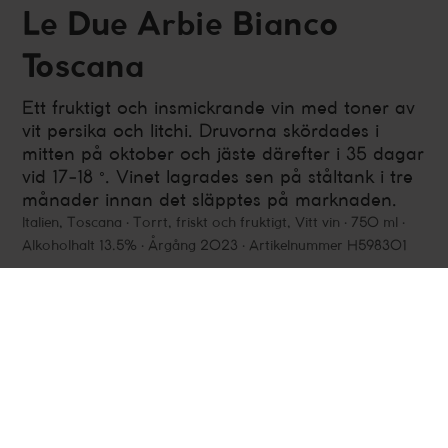
Le Due Arbie Bianco
Toscana
Ett fruktigt och insmickrande vin med toner av
vit persika och litchi. Druvorna skördades i
mitten på oktober och jäste därefter i 35 dagar
vid 17-18 °. Vinet lagrades sen på ståltank i tre
månader innan det släpptes på marknaden.
Italien
,
Toscana
Torrt, friskt och fruktigt, Vitt vin
750 ml
Alkoholhalt 13.5%
Årgång 2023
Artikelnummer H598301
Fakta
Smakbeskrivning