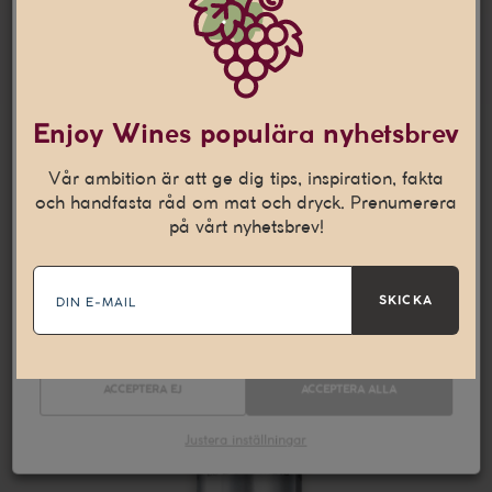
Denna webbplats använder
cookies
Den här webbplatsen använder cookies som hjälper oss att
Enjoy Wines populära nyhetsbrev
anpassa vårt innehåll och ge dig en bättre
internetupplevelse. Vi använder även denna teknik till att
Vår ambition är att ge dig tips, inspiration, fakta
samla in statistik och för att kunna leverera personliga
och handfasta råd om mat och dryck. Prenumerera
annonser på andra webbplatser till dig.
Läs mer
på vårt nyhetsbrev!
E-
Nödvändiga
Statistik
mail
SKICKA
Marknadsföring
ACCEPTERA EJ
ACCEPTERA ALLA
Justera inställningar