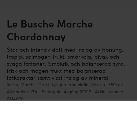
Le Busche Marche
Chardonnay
Stor och intensiv doft med inslag av honung,
tropisk solmogen frukt, smörkola, bivax och
svaga fattoner. Smakrik och balanserad syra,
frisk och mogen frukt med balanserad
fatkaraktär samt visst inslag av mineral.
Italien
,
Marche
Torrt, fylligt och smakrikt, Vitt vin
750 ml
Alkoholhalt 13%
Ekologisk
Årgång 2022
Artikelnummer
7314601
Fakta