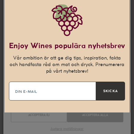
Jag är 25 år eller äldre
Denna webbplats använder
cookies
Den här webbplatsen använder cookies som hjälper oss att
Enjoy Wines populära nyhetsbrev
anpassa vårt innehåll och ge dig en bättre
internetupplevelse. Vi använder även denna teknik till att
Vår ambition är att ge dig tips, inspiration, fakta
samla in statistik och för att kunna leverera personliga
och handfasta råd om mat och dryck. Prenumerera
annonser på andra webbplatser till dig.
Läs mer
på vårt nyhetsbrev!
E-
Nödvändiga
Statistik
mail
SKICKA
Marknadsföring
ACCEPTERA EJ
ACCEPTERA ALLA
Justera inställningar